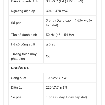
Điện áp danh định
380VAC (L-L) / 220 (L-N)
Ngưỡng điện áp
304 ~ 478 VAC
3 pha (Dạng sao – 4 dây + dây
Số pha
tiếp đất)
Tần số danh định
50 Hz (46 ~ 54 Hz)
Hệ số công suất
≥ 0,95
Tương thích máy
Có
phát điện
NGUỒN RA
Công suất
10 KVA/ 7 KW
Điện áp
220 VAC ± 1%
Số pha
1 pha (2 dây + dây tiếp đất)