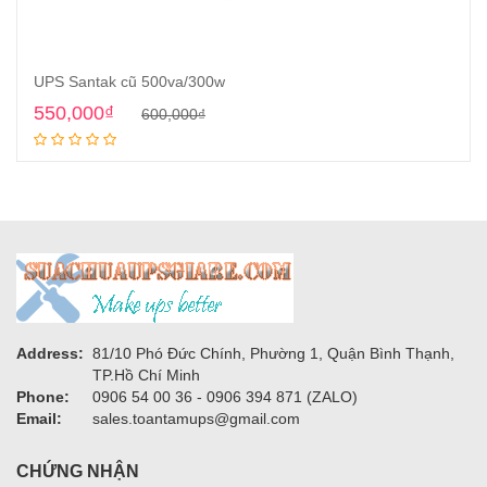
UPS Santak cũ 500va/300w
Original
Current
550,000
₫
600,000
₫
Add to cart
price
price
was:
is:
600,000₫.
550,000₫.
Address:
81/10 Phó Đức Chính, Phường 1, Quận Bình Thạnh,
TP.Hồ Chí Minh
Phone:
0906 54 00 36 - 0906 394 871 (ZALO)
Email:
sales.toantamups@gmail.com
CHỨNG NHẬN