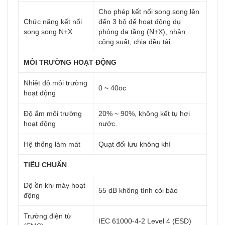
Cho phép kết nối song song lên
Chức năng kết nối
đến 3 bộ để hoạt động dự
song song N+X
phòng đa tầng (N+X), nhân
công suất, chia đều tải.
MÔI TRƯỜNG HOẠT ĐỘNG
Nhiệt độ môi trường
0 ~ 40oc
hoạt động
Độ ẩm môi trường
20% ~ 90%, không kết tụ hơi
hoạt động
nước.
Hệ thống làm mát
Quạt đối lưu không khí
TIÊU CHUẨN
Độ ồn khi máy hoạt
55 dB không tính còi báo
động
Trường điện từ
IEC 61000-4-2 Level 4 (ESD)