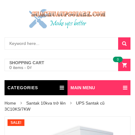
0
SHOPPING CART
0 items
-
0
₫
CATEGORIES
MAIN MENU
Home
Santak 10kva trở lên
UPS Santak cũ
3C10KS/7KW
SALE!