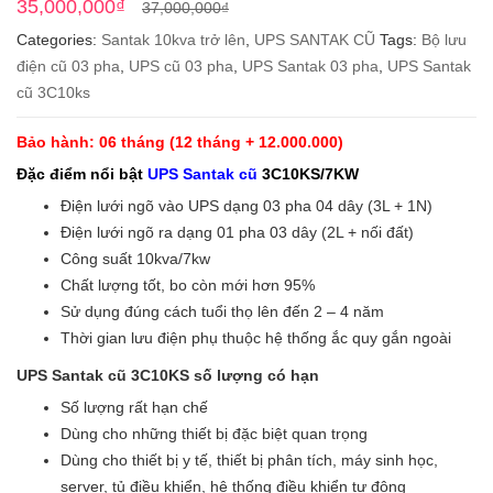
Original
Current
35,000,000
₫
37,000,000
₫
price
price
Categories:
Santak 10kva trở lên
,
UPS SANTAK CŨ
Tags:
Bộ lưu
was:
is:
điện cũ 03 pha
,
UPS cũ 03 pha
,
UPS Santak 03 pha
,
UPS Santak
37,000,000₫.
35,000,000₫.
cũ 3C10ks
Bảo hành: 06 tháng (12 tháng + 12.000.000)
Đặc điểm nổi bật
UPS Santak cũ
3C10KS/7KW
Điện lưới ngõ vào UPS dạng 03 pha 04 dây (3L + 1N)
Điện lưới ngõ ra dạng 01 pha 03 dây (2L + nối đất)
Công suất 10kva/7kw
Chất lượng tốt, bo còn mới hơn 95%
Sử dụng đúng cách tuổi thọ lên đến 2 – 4 năm
Thời gian lưu điện phụ thuộc hệ thống ắc quy gắn ngoài
UPS Santak cũ 3C10KS số lượng có hạn
Số lượng rất hạn chế
Dùng cho những thiết bị đặc biệt quan trọng
Dùng cho thiết bị y tế, thiết bị phân tích, máy sinh học,
server, tủ điều khiển, hệ thống điều khiển tự động