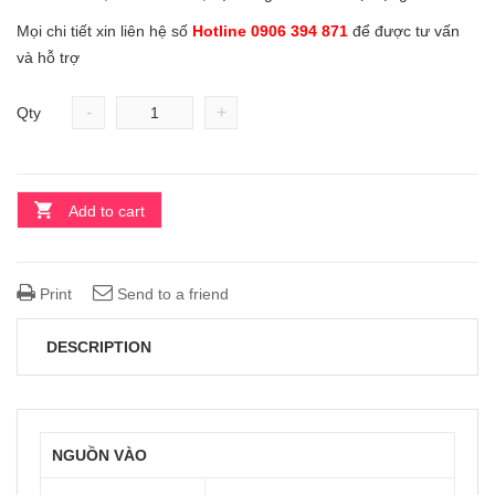
Mọi chi tiết xin liên hệ số
Hotline 0906 394 871
để được tư vấn
và hỗ trợ
-
+
Qty
Add to cart
Print
Send to a friend
DESCRIPTION
NGUỒN VÀO