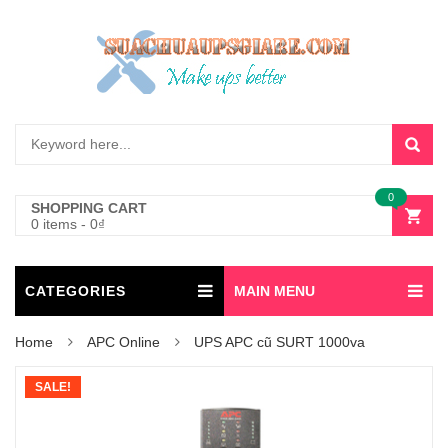
0
SHOPPING CART
0 items
-
0
₫
CATEGORIES
MAIN MENU
Home
APC Online
UPS APC cũ SURT 1000va
SALE!