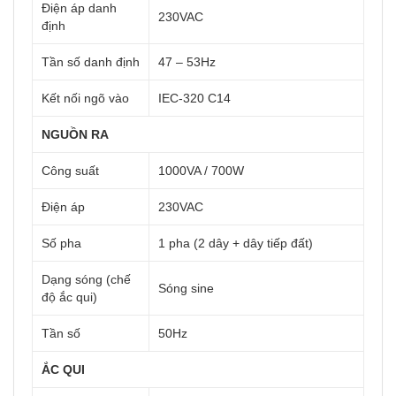
Điện áp danh
230VAC
định
Tần số danh định
47 – 53Hz
Kết nối ngõ vào
IEC-320 C14
NGUỒN RA
Công suất
1000VA / 700W
Điện áp
230VAC
Số pha
1 pha (2 dây + dây tiếp đất)
Dạng sóng (chế
Sóng sine
độ ắc qui)
Tần số
50Hz
ẮC QUI