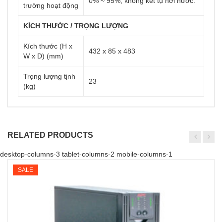
0% ~ 95%, không kết tụ hơi nước.
trường hoạt động
KÍCH THƯỚC / TRỌNG LƯỢNG
Kích thước (H x
432 x 85 x 483
W x D) (mm)
Trọng lượng tịnh
23
(kg)
RELATED PRODUCTS
desktop-columns-3 tablet-columns-2 mobile-columns-1
SALE