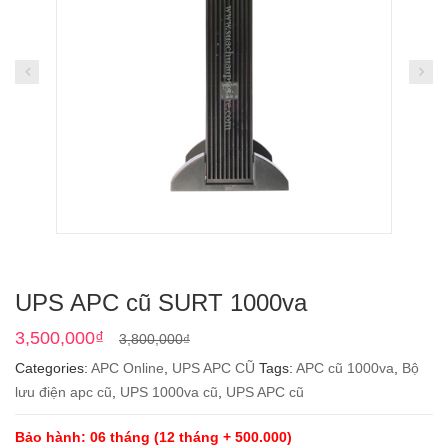
UPS APC cũ SURT 1000va
Original
Current
3,500,000
₫
3,800,000
₫
price
price
Categories:
APC Online
,
UPS APC CŨ
Tags:
APC cũ 1000va
,
Bộ
was:
is:
lưu điện apc cũ
,
UPS 1000va cũ
,
UPS APC cũ
3,800,000₫.
3,500,000₫.
Bảo hành: 06 tháng (12 tháng + 500.000)