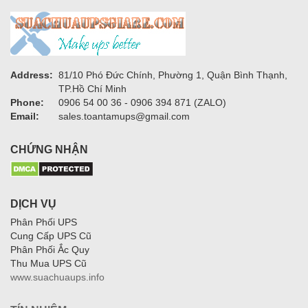
Address:
81/10 Phó Đức Chính, Phường 1, Quận Bình Thạnh,
TP.Hồ Chí Minh
Phone:
0906 54 00 36 - 0906 394 871 (ZALO)
Email:
sales.toantamups@gmail.com
CHỨNG NHẬN
DỊCH VỤ
Phân Phối UPS
Cung Cấp UPS Cũ
Phân Phối Ắc Quy
Thu Mua UPS Cũ
www.suachuaups.info