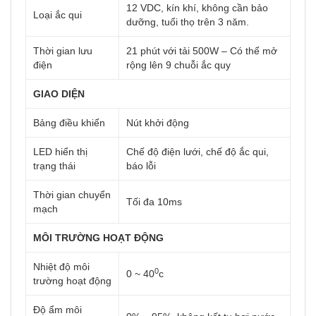
12 VDC, kín khí, không cần bảo
Loại ắc qui
dưỡng, tuổi thọ trên 3 năm.
Thời gian lưu
21 phút với tải 500W – Có thể mở
điện
rộng lên 9 chuỗi ắc quy
GIAO DIỆN
Bảng điều khiển
Nút khởi động
LED hiển thị
Chế độ điện lưới, chế độ ắc qui,
trạng thái
báo lỗi
Thời gian chuyển
Tối đa 10ms
mạch
MÔI TRƯỜNG HOẠT ĐỘNG
Nhiệt độ môi
0
0 ~ 40
c
trường hoạt động
Độ ẩm môi