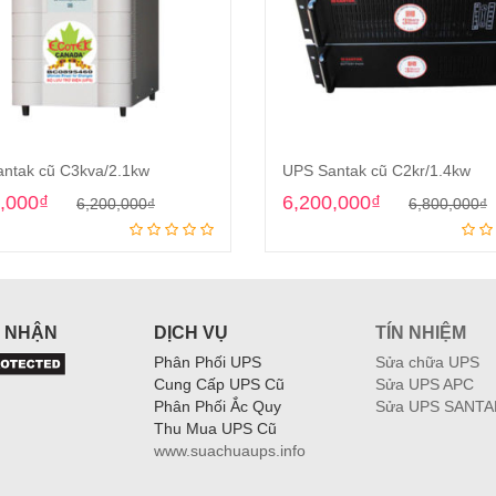
ntak cũ C3kva/2.1kw
UPS Santak cũ C2kr/1.4kw
Original
Current
O
,000
₫
6,200,000
₫
6,200,000
₫
6,800,000
₫
Add to cart
Add to cart
price
price
p
p
was:
is:
i
6,200,000₫.
5,600,000₫.
6
6
 NHẬN
DỊCH VỤ
TÍN NHIỆM
Phân Phối UPS
Sửa chữa UPS
Cung Cấp UPS Cũ
Sửa UPS APC
Phân Phối Ắc Quy
Sửa UPS SANTA
Thu Mua UPS Cũ
www.suachuaups.info