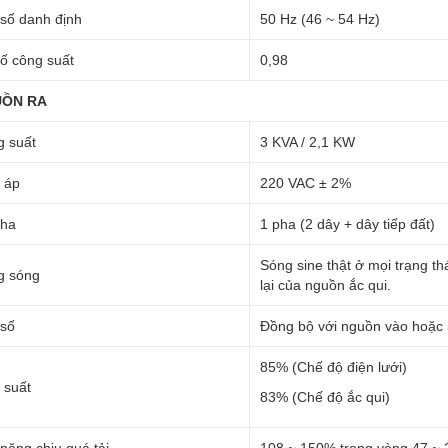
số danh định
50 Hz (46 ~ 54 Hz)
ố công suất
0,98
ỒN RA
 suất
3 KVA / 2,1 KW
 áp
220 VAC ± 2%
pha
1 pha (2 dây + dây tiếp đất)
Sóng sine thật ở mọi trạng t
g sóng
lại của nguồn ắc qui.
 số
Đồng bộ với nguồn vào hoặc 5
85% (Chế độ điện lưới)
 suất
83% (Chế độ ắc qui)