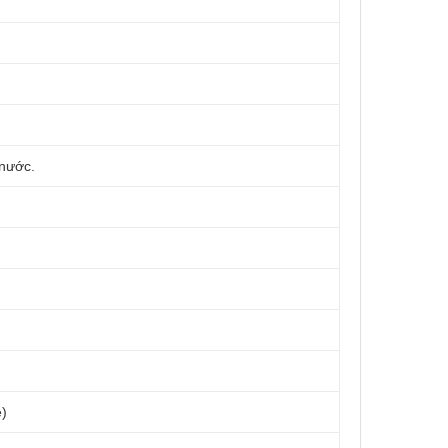
 nước.
e)