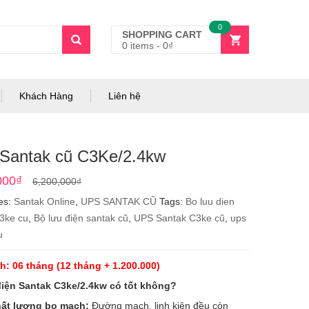
0
SHOPPING CART
0 items
-
0
₫
Khách Hàng
Liên hệ
Santak cũ C3Ke/2.4kw
Original
Current
000
₫
6,200,000
₫
price
price
es:
Santak Online
,
UPS SANTAK CŨ
Tags:
Bo luu dien
was:
is:
3ke cu
,
Bộ lưu điện santak cũ
,
UPS Santak C3ke cũ
,
ups
6,200,000₫.
5,600,000₫.
u
: 06 tháng (12 tháng + 1.200.000)
điện Santak C3ke/2.4kw có tốt không?
ất lượng bo mạch:
Đường mạch, linh kiện đều còn