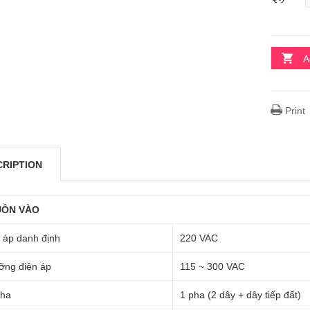
A
Print
CRIPTION
ỒN VÀO
 áp danh định
220 VAC
ỡng điện áp
115 ~ 300 VAC
pha
1 pha (2 dây + dây tiếp đất)