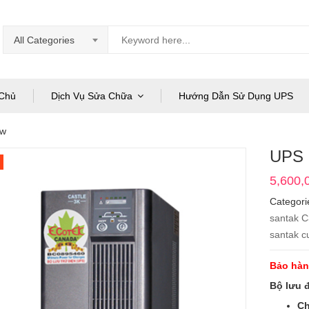
All Categories
Chủ
Dịch Vụ Sửa Chữa
Hướng Dẫn Sử Dụng UPS
kw
UPS 
5,600,
Categori
santak C
santak c
Bảo hành
Bộ lưu 
Ch