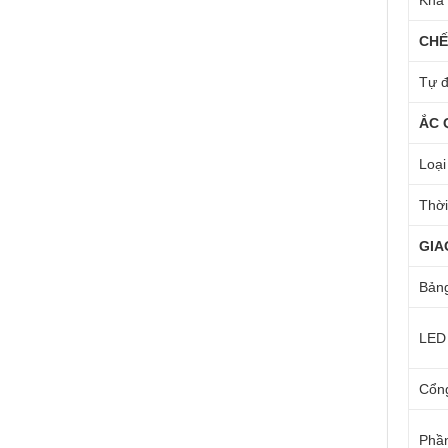
Khả 
CHẾ
Tự đ
ẮC 
Loại
Thời
GIA
Bảng
LED 
Cổng
Phầ