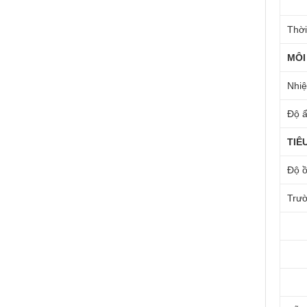
Thời
MÔI
Nhiệ
Độ ẩ
TIÊ
Độ ồ
Trườ