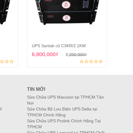
UPS Santak cũ C3KR/2.1KW
UPS S
riginal
Current
Original
Current
6,800,000
₫
2,70
7,200,000
₫
Add to cart
rice
rice
price
price
was:
s:
was:
is:
,800,000₫.
,200,000₫.
7,200,000₫.
6,800,000₫.
TIN MỚI
Sửa Chữa UPS Maruson tại TPHCM Tận
Nơi
K
Sửa Chữa Bộ Lưu Điện UPS Delta tại
TPHCM Chính Hãng
Sửa Chữa UPS Prolink Chính Hãng Tại
TPHCM
Sửa Chữa UPS Legrand tại TPHCM Chất