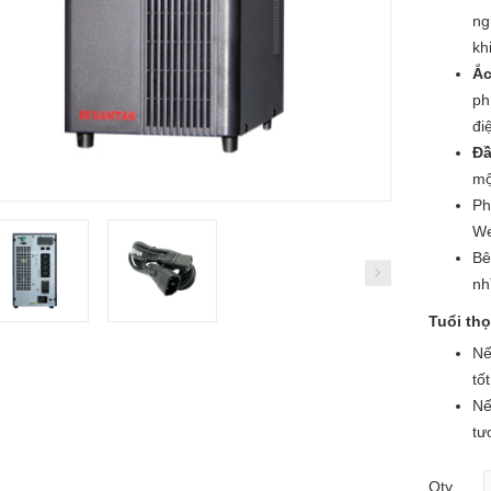
ng
kh
Ắc
ph
đi
Đầ
mộ
Ph
We
Bê
nh
Tuổi th
Nế
tố
Nế
tư
Qty