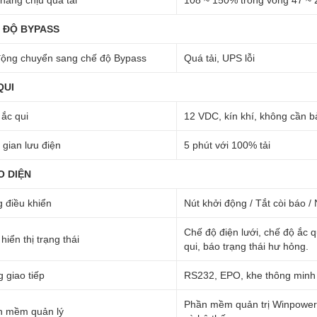
năng chịu quá tải
108 ~ 150% trong vòng 47 ~ 
 ĐỘ BYPASS
ộng chuyển sang chế độ Bypass
Quá tải, UPS lỗi
QUI
 ắc qui
12 VDC, kín khí, không cần b
 gian lưu điện
5 phút với 100% tải
O DIỆN
 điều khiển
Nút khởi động / Tắt còi báo /
Chế độ điện lưới, chế độ ắc q
hiển thị trạng thái
qui, báo trạng thái hư hỏng.
 giao tiếp
RS232, EPO, khe thông minh
Phần mềm quản trị Winpower đ
n mềm quản lý