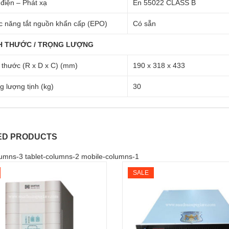
điện – Phát xạ
En 55022 CLASS B
 năng tắt nguồn khẩn cấp (EPO)
Có sẵn
H THƯỚC / TRỌNG LƯỢNG
 thước (R x D x C) (mm)
190 x 318 x 433
g lượng tịnh (kg)
30
ED PRODUCTS
umns-3 tablet-columns-2 mobile-columns-1
SALE