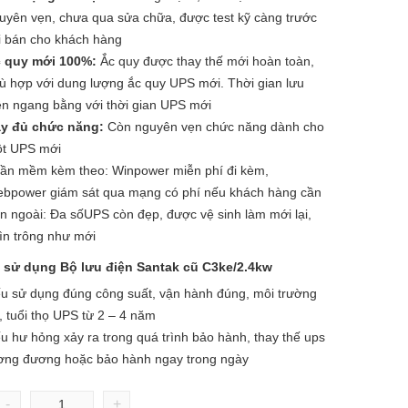
uyên vẹn, chưa qua sửa chữa, được test kỹ càng trước
i bán cho khách hàng
 quy mới 100%:
Ắc quy được thay thế mới hoàn toàn,
ù hợp với dung lượng ắc quy UPS mới. Thời gian lưu
ện ngang bằng với thời gian UPS mới
y đủ chức năng:
Còn nguyên vẹn chức năng dành cho
t UPS mới
ần mềm kèm theo: Winpower miễn phí đi kèm,
bpower giám sát qua mạng có phí nếu khách hàng cần
n ngoài: Đa sốUPS còn đẹp, được vệ sinh làm mới lại,
ìn trông như mới
ọ sử dụng Bộ lưu điện Santak cũ C3ke/2.4kw
u sử dụng đúng công suất, vận hành đúng, môi trường
t, tuổi thọ UPS từ 2 – 4 năm
u hư hỏng xảy ra trong quá trình bảo hành, thay thế ups
ơng đương hoặc bảo hành ngay trong ngày
-
+