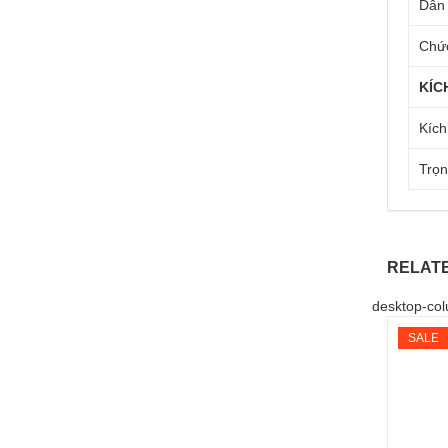
Dẫn 
Chức
KÍC
Kích
Trọn
RELAT
desktop-col
SALE