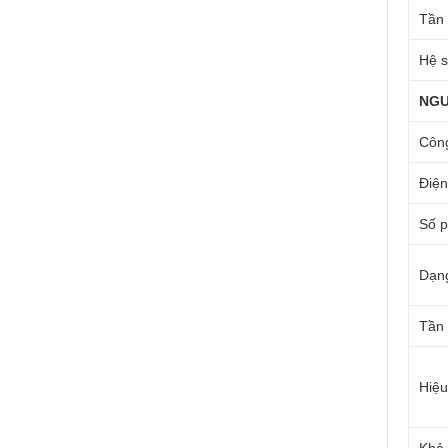
Tần 
Hệ s
NGU
Công
Điện
Số 
Dạn
Tần
Hiệu