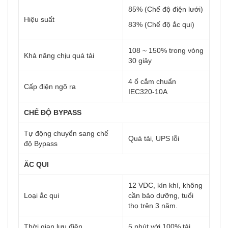
85% (Chế độ điện lưới)
Hiệu suất
83% (Chế độ ắc qui)
108 ~ 150% trong vòng
Khả năng chịu quá tải
30 giây
4 ổ cắm chuẩn
Cấp điện ngõ ra
IEC320-10A
CHẾ ĐỘ BYPASS
Tự động chuyển sang chế
Quá tải, UPS lỗi
độ Bypass
ẮC QUI
12 VDC, kín khí, không
Loại ắc qui
cần bảo dưỡng, tuổi
thọ trên 3 năm.
Thời gian lưu điện
5 phút với 100% tải