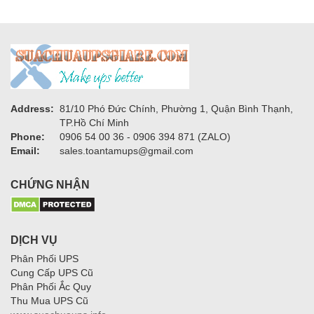
1,900,000₫.
1,600,000₫.
Address:
81/10 Phó Đức Chính, Phường 1, Quận Bình Thạnh,
TP.Hồ Chí Minh
Phone:
0906 54 00 36 - 0906 394 871 (ZALO)
Email:
sales.toantamups@gmail.com
CHỨNG NHẬN
DỊCH VỤ
Phân Phối UPS
Cung Cấp UPS Cũ
Phân Phối Ắc Quy
Thu Mua UPS Cũ