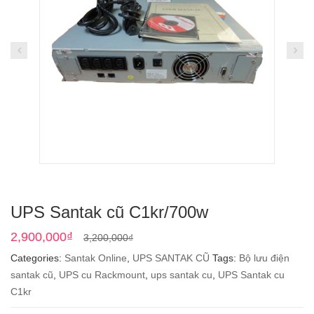
UPS Santak cũ C1kr/700w
Original
Current
2,900,000
₫
3,200,000
₫
price
price
Categories:
Santak Online
,
UPS SANTAK CŨ
Tags:
Bộ lưu điện
was:
is:
santak cũ
,
UPS cu Rackmount
,
ups santak cu
,
UPS Santak cu
3,200,000₫.
2,900,000₫.
C1kr