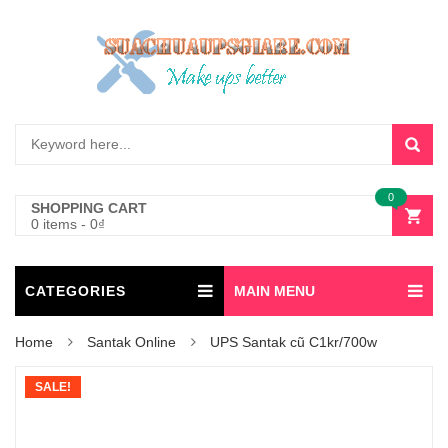
0
SHOPPING CART
0 items
-
0
₫
CATEGORIES
MAIN MENU
Home
Santak Online
UPS Santak cũ C1kr/700w
SALE!