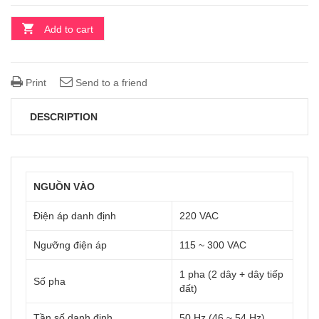
Add to cart
Print
Send to a friend
DESCRIPTION
NGUỒN VÀO
Điện áp danh định
220 VAC
Ngưỡng điện áp
115 ~ 300 VAC
1 pha (2 dây + dây tiếp
Số pha
đất)
Tần số danh định
50 Hz (46 ~ 54 Hz)