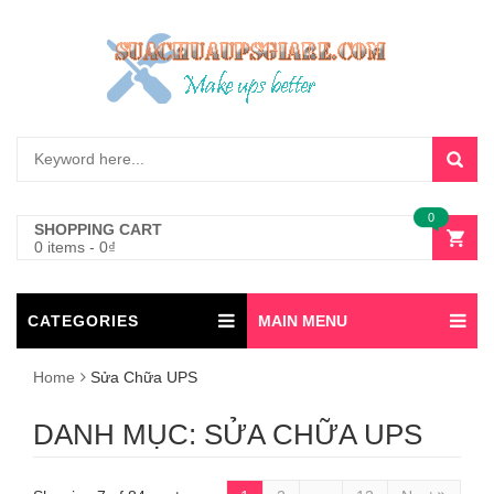
0
SHOPPING CART
0 items
-
0
₫
CATEGORIES
MAIN MENU
Home
Sửa Chữa UPS
DANH MỤC:
SỬA CHỮA UPS