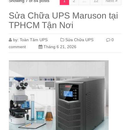
Showing 7 of 84 posts
1
2
…
12
Next
Sửa Chữa UPS Maruson tại
TPHCM Tận Nơi
by:
Toàn Tâm UPS
Sửa Chữa UPS
0
comment
Tháng 6 21, 2026