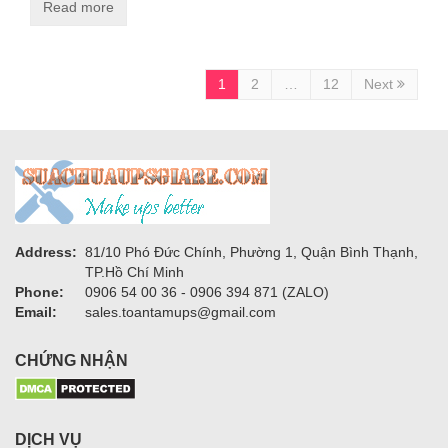
Read more
1
2
…
12
Next
Address:
81/10 Phó Đức Chính, Phường 1, Quận Bình Thạnh,
TP.Hồ Chí Minh
Phone:
0906 54 00 36 - 0906 394 871 (ZALO)
Email:
sales.toantamups@gmail.com
CHỨNG NHẬN
DỊCH VỤ