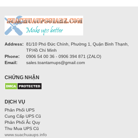
Address:
81/10 Phó Đức Chính, Phường 1, Quận Bình Thạnh,
TP.Hồ Chí Minh
Phone:
0906 54 00 36 - 0906 394 871 (ZALO)
Email:
sales.toantamups@gmail.com
CHỨNG NHẬN
DỊCH VỤ
Phân Phối UPS
Cung Cấp UPS Cũ
Phân Phối Ắc Quy
Thu Mua UPS Cũ
www.suachuaups.info