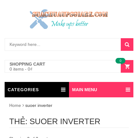
0
SHOPPING CART
0 items
-
0
₫
CATEGORIES
MAIN MENU
Home
suoer inverter
THẺ:
SUOER INVERTER