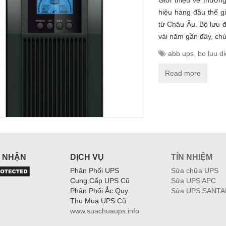
Giới thiệu về thươn
hiệu hàng đầu thế gi
từ Châu Âu. Bộ lưu 
vài năm gần đây, ch
abb ups
,
bo luu d
Read more
 NHẬN
DỊCH VỤ
TÍN NHIỆM
Phân Phối UPS
Sửa chữa UPS
Cung Cấp UPS Cũ
Sửa UPS APC
Phân Phối Ắc Quy
Sửa UPS SANTA
Thu Mua UPS Cũ
www.suachuaups.info