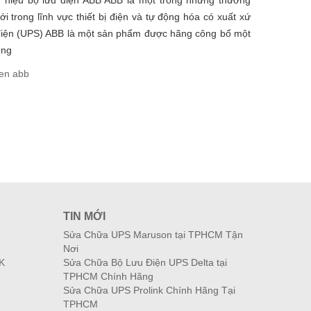
g hiệu bộ lưu điện ABB ABB là một trong những thương
ới trong lĩnh vực thiết bị điện và tự động hóa có xuất xứ
điện (UPS) ABB là một sản phẩm được hãng công bố một
úng
ien abb
TIN MỚI
Sửa Chữa UPS Maruson tại TPHCM Tận
Nơi
K
Sửa Chữa Bộ Lưu Điện UPS Delta tại
TPHCM Chính Hãng
Sửa Chữa UPS Prolink Chính Hãng Tại
TPHCM