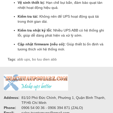
Vệ sinh thiết bị:
Hạn chế bụi bẩn, đảm bảo quạt tản
nhiệt hoạt động hiệu quả.
Kiểm tra tải:
Không nên để UPS hoạt động quá tải
trong thời gian dài.
Kiểm tra nhật ký lỗi:
Nhiều UPS ABB có hệ thống ghi
lỗi, giúp dễ dàng phát hiện và xử lý sớm.
Cập nhật firmware (nếu có):
Giúp thiết bị ổn định và
tương thích với hệ thống mới.
Tags:
abb ups
,
bo luu dien abb
Address:
81/10 Phó Đức Chính, Phường 1, Quận Bình Thạnh,
TP.Hồ Chí Minh
Phone:
0906 54 00 36 - 0906 394 871 (ZALO)
Email:
sales.toantamups@gmail.com