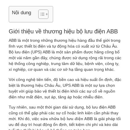
CHỮA
BỘ
Nội dung
LƯU
Giới thiệu về thương hiệu bộ lưu điện ABB
ĐIỆN
ABB là một trong những thương hiệu hàng đầu thế giới trong
ABB
lĩnh vực thiết bị điện và tự động hóa có xuất xứ từ Châu Âu.
Bộ lưu điện (UPS) ABB là một sản phẩm được hãng công bố
CHÍNH
một vài năm gần đây, chúng được sử dụng rộng rãi trong các
hệ thống công nghiệp, trung tâm dữ liệu, bệnh viện, công ty,
HÃNG
xí nghiệp, cơ quan và các cơ sở hạ tầng quan trọng khác.
Với công nghệ tiên tiến, độ bền cao và hiệu suất ổn định, đặc
TẠI
biệt là thương hiệu Châu Âu, UPS ABB là một sự lựa chọn
tuyệt vời giúp bảo vệ thiết bị điện khỏi các sự cố về nguồn
TPHCM
điện như mất điện, sụt áp, tăng áp hoặc nhiễu điện.
Tuy nhiên, sau một thời gian dài sử dụng, bộ lưu điện ABB
cũng có thể gặp phải các sự cố hoặc linh kiện cần phải thay
mới. Khi đó, việc
sửa chữa bộ lưu điện ABB
là giải pháp tối
ưu để duy trì hoạt động ổn định, tiết kiệm chi phí và kéo dài