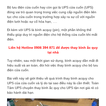
BÌNH
Bộ lưu điện cửa cuốn hay còn gọi là UPS cửa cuốn (UPS)
ACQUY
đóng vai trò quan trọng trong việc cung cấp nguồn điện liên
tục cho cửa cuốn trong trường hợp xảy ra sự cố với nguồn
CHO
điện lưới hoặc sự cố hỏa hạn, ….
BỘ
Đi kèm với UPS là bình acquy (pin), một phần không thể
thiếu giúp duy trì nguồn điện cho hệ thống cửa cuốn khi mất
LƯU
điện.
ĐIỆN
Liên hệ Hotline 0906 394 871 để được thay bình ắc quy
tại nhà
CỬA
Tuy nhiên, sau một thời gian sử dụng, bình acquy dần mất đi
hiệu suất và an toàn, đòi hỏi việc thay bình acquy cho bộ lưu
CUỐN
điện cửa cuốn.
TẠI
Bài viết này sẽ giới thiệu về quá trình thay bình acquy cho
UPS của cửa cuốn và lý do tại sao điều này là cần thiết. Toàn
TPHCM
Tâm UPS chuyên thay bình ắc quy cho UPS tận nơi giá rẻ có
bảo hành dài hạn.