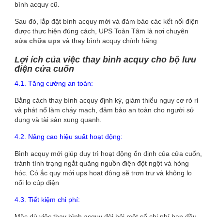
bình acquy cũ.
Sau đó, lắp đặt bình acquy mới và đảm bảo các kết nối điện
được thực hiện đúng cách, UPS Toàn Tâm là nơi chuyên
sửa chữa ups
và thay bình acquy chính hãng
Lợi ích của việc thay bình acquy cho bộ lưu
điện cửa cuốn
4.1. Tăng cường an toàn:
Bằng cách thay bình acquy định kỳ, giảm thiểu nguy cơ rò rỉ
và phát nổ làm cháy mạch, đảm bảo an toàn cho người sử
dụng và tài sản xung quanh.
4.2. Nâng cao hiệu suất hoạt động:
Bình acquy mới giúp duy trì hoạt động ổn định của cửa cuốn,
tránh tình trạng ngắt quãng nguồn điện đột ngột và hỏng
hóc. Có ắc quy mới ups hoạt động sẽ trơn trư và không lo
nổi lo cúp điện
4.3. Tiết kiệm chi phí:
Mặc dù việc thay bình acquy đòi hỏi một số chi phí ban đầu,