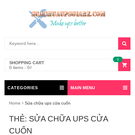
0
SHOPPING CART
0 items
-
0
₫
CATEGORIES
MAIN MENU
Home
Sửa chữa ups cửa cuốn
THẺ:
SỬA CHỮA UPS CỬA
CUỐN