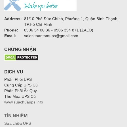
Address:
81/10 Phó Đức Chính, Phường 1, Quận Bình Thạnh,
TP.Hồ Chí Minh
Phone:
0906 54 00 36 - 0906 394 871 (ZALO)
Email:
sales.toantamups@gmail.com
CHỨNG NHẬN
DỊCH VỤ
Phân Phối UPS
Cung Cấp UPS Cũ
Phân Phối Ắc Quy
Thu Mua UPS Cũ
www.suachuaups.info
TÍN NHIỆM
Sửa chữa UPS