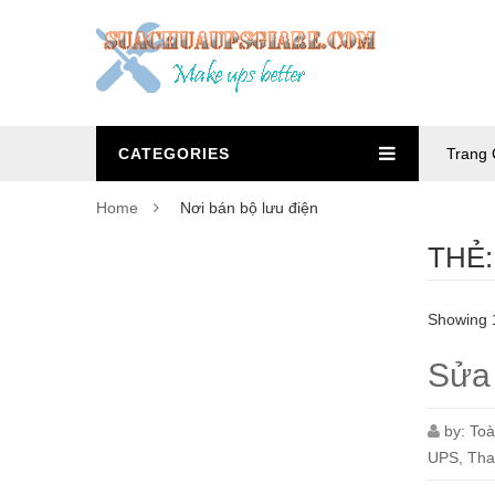
CATEGORIES
Trang 
Home
Nơi bán bộ lưu điện
THẺ
Showing 1
Sửa
by:
To
UPS
,
Tha