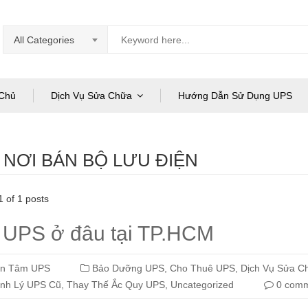
All Categories
Chủ
Dịch Vụ Sửa Chữa
Hướng Dẫn Sử Dụng UPS
:
NƠI BÁN BỘ LƯU ĐIỆN
 of 1 posts
 UPS ở đâu tại TP.HCM
àn Tâm UPS
Bảo Dưỡng UPS
,
Cho Thuê UPS
,
Dịch Vụ Sửa C
nh Lý UPS Cũ
,
Thay Thế Ắc Quy UPS
,
Uncategorized
0 comm