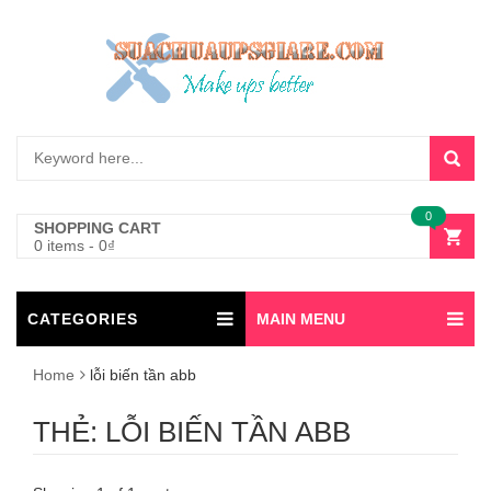
0
SHOPPING CART
0 items
-
0
₫
CATEGORIES
MAIN MENU
Home
lỗi biến tần abb
THẺ:
LỖI BIẾN TẦN ABB