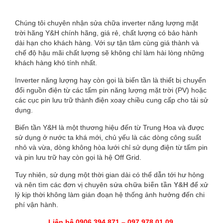
CHỮA
INVERTER
Chúng tôi chuyên nhận sửa chữa inverter năng lượng mặt
trời hãng Y&H chính hãng, giá rẻ, chất lượng có bảo hành
NĂNG
dài hạn cho khách hàng. Với sự tận tâm cùng giá thành và
chế độ hậu mãi chất lượng sẽ không chỉ làm hài lòng những
LƯỢNG
khách hàng khó tính nhất.
MẶT
Inverter năng lượng hay còn gọi là biến tần là thiết bị chuyển
đổi nguồn điện từ các tấm pin năng lượng mặt trời (PV) hoặc
TRỜI
các cục pin lưu trữ thành điện xoay chiều cung cấp cho tải sử
dụng.
HÃNG
Biến tần Y&H là một thương hiệu đến từ Trung Hoa và được
sử dụng ở nước ta khá mới, chủ yếu là các dòng công suất
Y&H
nhỏ và vừa, dòng không hòa lưới chỉ sử dụng điện từ tấm pin
và pin lưu trữ hay còn gọi là hệ Off Grid.
Tuy nhiên, sử dụng một thời gian dài có thể dẫn tới hư hỏng
và nên tìm các đơn vị chuyên
sửa chữa biến tần Y&H
để xử
lý kịp thời không làm gián đoạn hệ thống ảnh hưởng đến chi
phí vận hành.
Liên hệ 0906 394 871 – 097 978 01 09