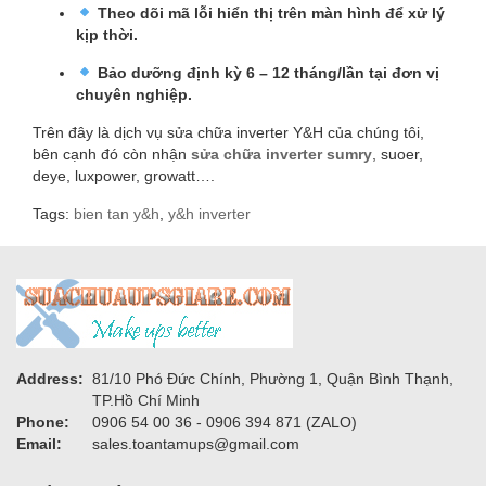
Theo dõi mã lỗi hiển thị trên màn hình để xử lý
kịp thời.
Bảo dưỡng định kỳ 6 – 12 tháng/lần tại đơn vị
chuyên nghiệp.
Trên đây là dịch vụ sửa chữa inverter Y&H của chúng tôi,
bên cạnh đó còn nhận
sửa chữa inverter sumry
, suoer,
deye, luxpower, growatt….
Tags:
bien tan y&h
,
y&h inverter
Address:
81/10 Phó Đức Chính, Phường 1, Quận Bình Thạnh,
TP.Hồ Chí Minh
Phone:
0906 54 00 36 - 0906 394 871 (ZALO)
Email:
sales.toantamups@gmail.com