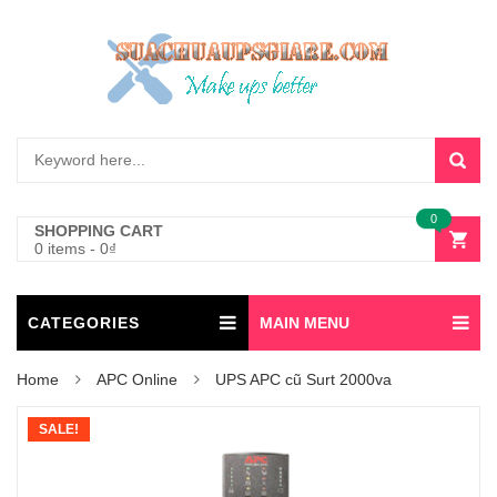
0
SHOPPING CART
0 items
-
0
₫
CATEGORIES
MAIN MENU
Home
APC Online
UPS APC cũ Surt 2000va
SALE!