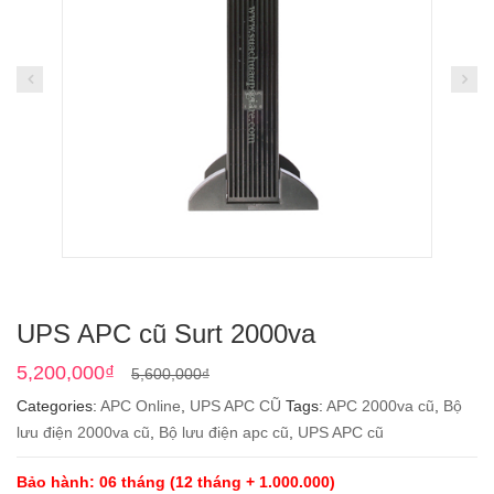
UPS APC cũ Surt 2000va
Original
Current
5,200,000
₫
5,600,000
₫
price
price
Categories:
APC Online
,
UPS APC CŨ
Tags:
APC 2000va cũ
,
Bộ
was:
is:
lưu điện 2000va cũ
,
Bộ lưu điện apc cũ
,
UPS APC cũ
5,600,000₫.
5,200,000₫.
Bảo hành: 06 tháng (12 tháng + 1.000.000)