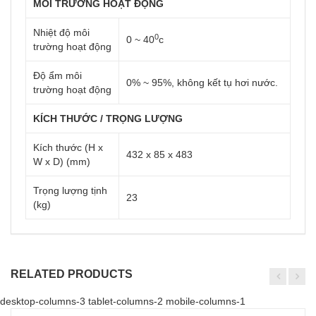
MÔI TRƯỜNG HOẠT ĐỘNG
Nhiệt độ môi
0
0 ~ 40
c
trường hoạt động
Độ ẩm môi
0% ~ 95%, không kết tụ hơi nước.
trường hoạt động
KÍCH THƯỚC / TRỌNG LƯỢNG
Kích thước (H x
432 x 85 x 483
W x D) (mm)
Trọng lượng tịnh
23
(kg)
RELATED PRODUCTS
desktop-columns-3 tablet-columns-2 mobile-columns-1