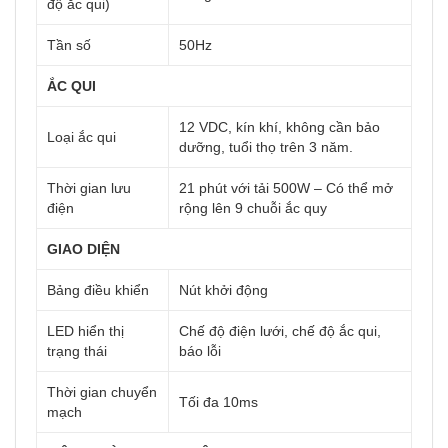
độ ắc qui)
Tần số
50Hz
ẮC QUI
12 VDC, kín khí, không cần bảo
Loại ắc qui
dưỡng, tuổi thọ trên 3 năm.
Thời gian lưu
21 phút với tải 500W – Có thể mở
điện
rộng lên 9 chuỗi ắc quy
GIAO DIỆN
Bảng điều khiển
Nút khởi động
LED hiển thị
Chế độ điện lưới, chế độ ắc qui,
trạng thái
báo lỗi
Thời gian chuyển
Tối đa 10ms
mạch