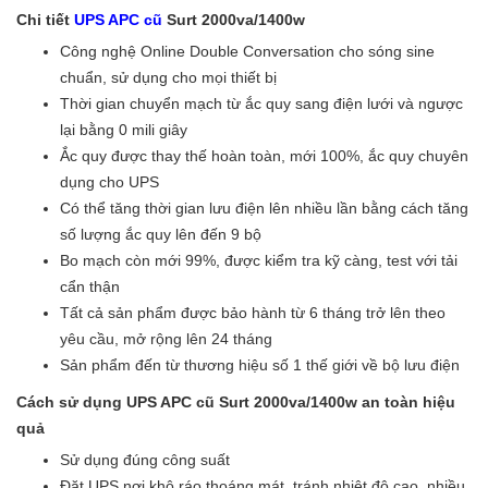
Chi tiết
UPS APC cũ
Surt 2000va/1400w
Công nghệ Online Double Conversation cho sóng sine
chuẩn, sử dụng cho mọi thiết bị
Thời gian chuyển mạch từ ắc quy sang điện lưới và ngược
lại bằng 0 mili giây
Ắc quy được thay thế hoàn toàn, mới 100%, ắc quy chuyên
dụng cho UPS
Có thể tăng thời gian lưu điện lên nhiều lần bằng cách tăng
số lượng ắc quy lên đến 9 bộ
Bo mạch còn mới 99%, được kiểm tra kỹ càng, test với tải
cẩn thận
Tất cả sản phẩm được bảo hành từ 6 tháng trở lên theo
yêu cầu, mở rộng lên 24 tháng
Sản phẩm đến từ thương hiệu số 1 thế giới về bộ lưu điện
Cách sử dụng UPS APC cũ Surt 2000va/1400w an toàn hiệu
quả
Sử dụng đúng công suất
Đặt UPS nơi khô ráo thoáng mát, tránh nhiệt độ cao, nhiều