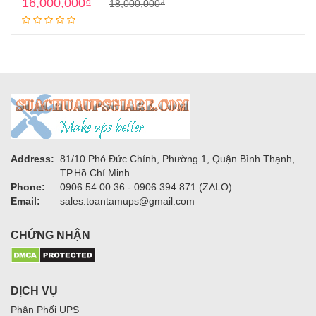
Original
Current
16,000,000
₫
18,000,000
₫
Add to cart
price
price
was:
is:
18,000,000₫.
16,000,000₫.
Address:
81/10 Phó Đức Chính, Phường 1, Quận Bình Thạnh,
TP.Hồ Chí Minh
Phone:
0906 54 00 36 - 0906 394 871 (ZALO)
Email:
sales.toantamups@gmail.com
CHỨNG NHẬN
DỊCH VỤ
Phân Phối UPS