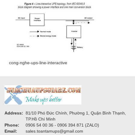
NGHE-
UPS-
LINE-
INTERACTIVE
cong-nghe-ups-line-interactive
Address:
81/10 Phó Đức Chính, Phường 1, Quận Bình Thạnh,
TP.Hồ Chí Minh
Phone:
0906 54 00 36 - 0906 394 871 (ZALO)
Email:
sales.toantamups@gmail.com