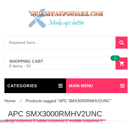
0
SHOPPING CART
0 items
-
0
₫
CATEGORIES
MAIN MENU
Home
Products tagged “APC SMX3000RMHV2UNC”
APC SMX3000RMHV2UNC
desktop-columns-3 tablet-columns-2 mobile-columns-1