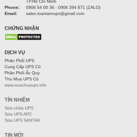
TP.Hồ Chí Minh
Phone:
0906 54 00 36 - 0906 394 871 (ZALO)
Email:
sales.toantamups@gmail.com
CHỨNG NHẬN
DỊCH VỤ
Phân Phối UPS
Cung Cấp UPS Cũ
Phân Phối Ắc Quy
Thu Mua UPS Cũ
www.suachuaups.info
TÍN NHIỆM
Sửa chữa UPS
Sửa UPS APC
Sửa UPS SANTAK
TIN MỚI