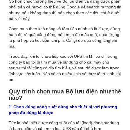
Có hơn chục thương hiệu về Bộ lưu điện và đang được phân
phối trên cả nước, có thể dùng Google để search ra thông tin
nhưng nếu không rành thì nên chọn theo các tiêu chí ở dưới
bài viết này.
Chọn mua theo khả năng và tầm tiền mình có là được, đừng
ham đồ rẻ quá cũng đừng nên mua đồ mắc quá, quan trọng
là phù hợp và tiết kiệm chi phí. Cái gì dư quá cũng lãng phí
mà.
Trước đây, khi tôi chưa tiếp xúc với UPS thì khi bà chị trong
công ty bảo tôi đi tìm mua về sử dụng cho cái máy chủ
server thì tôi cũng có dịp tìm hiểu, và sau đó được làm trong
lĩnh vực này luôn. Nên sẽ có nhiều chia sẻ thực tế tới anh chị
em.
Quy trình chọn mua Bộ lưu điện như thế
nào?
1. Chọn đúng công suất dùng cho thiết bị với phương
pháp đủ dùng là được
Tức là phải biết được công suất của tải (load) đang sử dụng
là bao nhiêu và cần mua loại UPS nào để phù hợp.