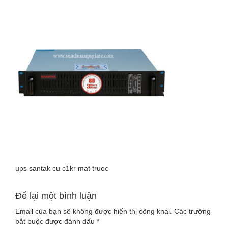
SANTAK
CU
C1KR
MAT
TRUOC
ups santak cu c1kr mat truoc
Để lại một bình luận
Email của bạn sẽ không được hiển thị công khai.
Các trường
bắt buộc được đánh dấu
*