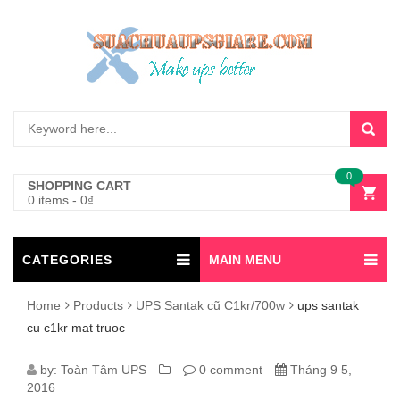
0
SHOPPING CART
0 items
-
0
₫
CATEGORIES
MAIN MENU
Home
Products
UPS Santak cũ C1kr/700w
ups santak
cu c1kr mat truoc
UPS
by:
Toàn Tâm UPS
0 comment
Tháng 9 5,
2016