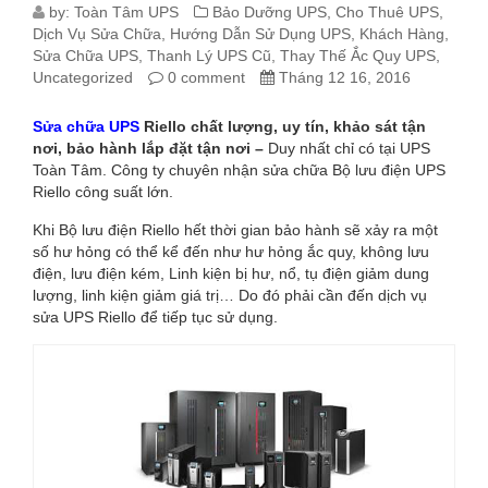
SỬA
by:
Toàn Tâm UPS
Bảo Dưỡng UPS
,
Cho Thuê UPS
,
Dịch Vụ Sửa Chữa
,
Hướng Dẫn Sử Dụng UPS
,
Khách Hàng
,
CHỮA
Sửa Chữa UPS
,
Thanh Lý UPS Cũ
,
Thay Thế Ắc Quy UPS
,
Uncategorized
0 comment
Tháng 12 16, 2016
UPS
Sửa chữa UPS
Riello chất lượng, uy tín, khảo sát tận
RIELLO
nơi, bảo hành lắp đặt tận nơi –
Duy nhất chỉ có tại UPS
Toàn Tâm. Công ty chuyên nhận sửa chữa Bộ lưu điện UPS
CHẤT
Riello công suất lớn.
LƯỢNG
Khi Bộ lưu điện Riello hết thời gian bảo hành sẽ xảy ra một
số hư hỏng có thể kể đến như hư hỏng ắc quy, không lưu
điện, lưu điện kém, Linh kiện bị hư, nổ, tụ điện giảm dung
lượng, linh kiện giảm giá trị… Do đó phải cần đến dịch vụ
sửa UPS Riello để tiếp tục sử dụng.