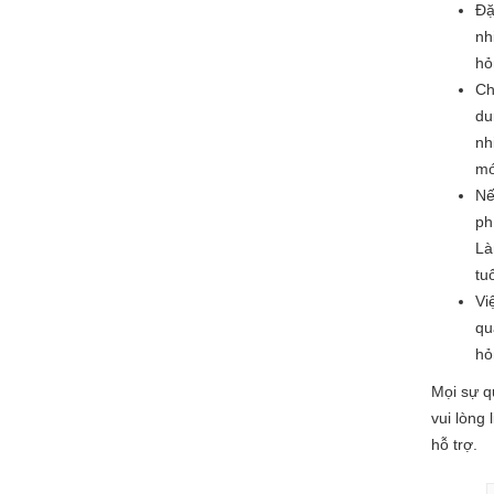
Đặ
nh
hỏ
Ch
du
nh
mớ
Nế
ph
Là
tu
Vi
qu
hỏ
Mọi sự q
vui lòng
hỗ trợ.