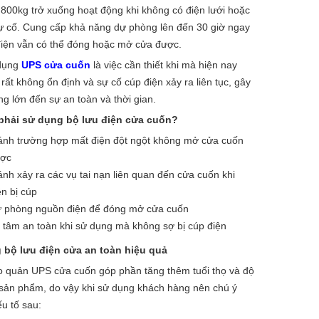
 800kg trở xuống hoạt động khi không có điện lưới hoặc
sự cố. Cung cấp khả năng dự phòng lên đến 30 giờ ngay
điện vẫn có thể đóng hoặc mở cửa được.
 dụng
UPS cửa cuốn
là việc cần thiết khi mà hiện nay
 rất không ổn định và sự cố cúp điện xảy ra liên tục, gây
g lớn đến sự an toàn và thời gian.
 phải sử dụng bộ lưu điện cửa cuốn?
ánh trường hợp mất điện đột ngột không mở cửa cuốn
ợc
ánh xảy ra các vụ tai nạn liên quan đến cửa cuốn khi
ện bị cúp
 phòng nguồn điện để đóng mở cửa cuốn
 tâm an toàn khi sử dụng mà không sợ bị cúp điện
 bộ lưu điện cửa an toàn hiệu quả
 quản UPS cửa cuốn góp phần tăng thêm tuổi thọ và độ
sản phẩm, do vậy khi sử dụng khách hàng nên chú ý
u tố sau: