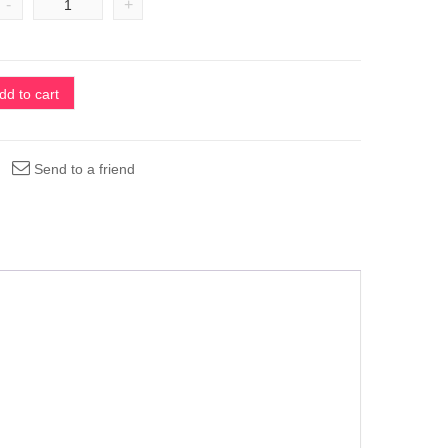
-
+
dd to cart
Send to a friend