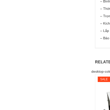
– Bình
– Thời
– Trọ
– Kíc
– Lắp
– Bảo
RELAT
desktop-col
SALE