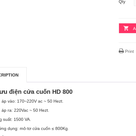
Qty
A
Print
CRIPTION
lưu điện cửa cuốn HD 800
n áp vào: 170~220V ac ~ 50 Hezt.
 áp ra: 220Vac ~ 50 Hezt.
g suất: 1500 VA.
 ứng dụng: mô-tơ cửa cuốn ≤ 800Kg.