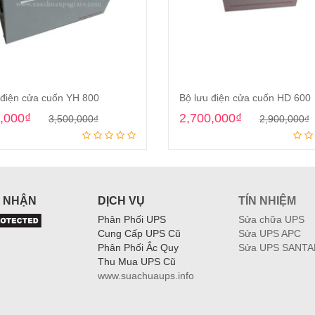
 điện cửa cuốn YH 800
Bộ lưu điện cửa cuốn HD 600
Original
Current
O
,000
₫
2,700,000
₫
3,500,000
₫
2,900,000
₫
Add to cart
Add to cart
price
price
p
p
was:
is:
i
3,500,000₫.
3,300,000₫.
2
2
 NHẬN
DỊCH VỤ
TÍN NHIỆM
Phân Phối UPS
Sửa chữa UPS
Cung Cấp UPS Cũ
Sửa UPS APC
Phân Phối Ắc Quy
Sửa UPS SANTA
Thu Mua UPS Cũ
www.suachuaups.info