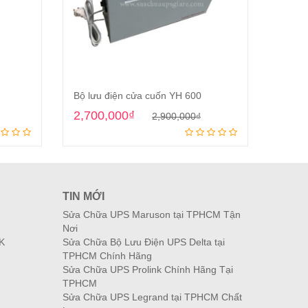
Bộ lưu điện cửa cuốn YH 600
Bộ lư
riginal
Current
Original
Current
2,700,000
₫
3,90
2,900,000
₫
Add to cart
rice
rice
price
price
was:
s:
was:
is:
,900,000₫.
,700,000₫.
2,900,000₫.
2,700,000₫.
TIN MỚI
Sửa Chữa UPS Maruson tại TPHCM Tận
Nơi
K
Sửa Chữa Bộ Lưu Điện UPS Delta tại
TPHCM Chính Hãng
Sửa Chữa UPS Prolink Chính Hãng Tại
TPHCM
Sửa Chữa UPS Legrand tại TPHCM Chất