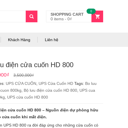
0
SHOPPING CART
0 items
-
0
₫
Khách Hàng
Liên hệ
ưu điện cửa cuốn HD 800
Original
Current
000
₫
3,500,000
₫
price
price
es:
UPS CỬA CUỐN
,
UPS Cửa Cuốn HD
Tags:
Bo luu
was:
is:
 cuon 800kg
,
Bộ lưu điện cửa cuốn HD 800
,
UPS cua
3,500,000₫.
3,300,000₫.
0kg
,
UPS cửa cuốn HD 800
điện cửa cuốn HD 800 – Nguồn điện dự phòng hữu
o cửa cuốn khi mất điện.
m UPS HD 800 ra đời đáp ứng cho những cửa cuốn có