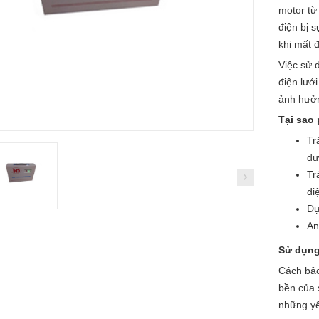
motor từ
điện bị 
khi mất 
Việc sử
điện lưới
ảnh hưởn
Tại sao
Tr
đư
Tr
đi
Dự
An
Sử dụng
Cách bảo
bền của 
những yế