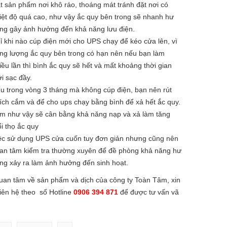
t sản phẩm nơi khô ráo, thoáng mát tránh đặt nơi có
iệt độ quá cao, như vậy ắc quy bên trong sẽ nhanh hư
ng gây ảnh hưởng đến khả năng lưu điện.
ỉ khi nào cúp điện mới cho UPS chạy để kéo cửa lên, vì
ng lượng ắc quy bên trong có hạn nên nếu bạn làm
iều lần thì bình ắc quy sẽ hết và mất khoảng thời gian
i sạc đầy.
u trong vòng 3 tháng mà không cúp điện, bạn nên rút
ích cắm và để cho ups chạy bằng bình để xả hết ắc quy.
m như vậy sẽ cân bằng khả năng nạp và xả làm tăng
ổi thọ ắc quy
ệc sử dụng UPS cửa cuốn tuy đơn giản nhưng cũng nên
an tâm kiểm tra thường xuyên để đề phòng khả năng hư
ng xảy ra làm ảnh hưởng đến sinh hoạt.
uan tâm về sản phẩm và dịch của công ty Toàn Tâm, xin
 liên hệ theo số Hotline
0906 394 871
để được tư vấn vã