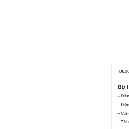
DES
Bộ 
– Điệ
– Điện
– Côn
– Tải