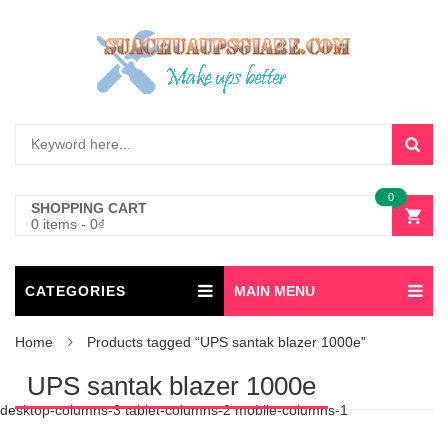
0
SHOPPING CART
0 items
-
0
₫
CATEGORIES
MAIN MENU
Home
Products tagged “UPS santak blazer 1000e”
UPS santak blazer 1000e
desktop-columns-3 tablet-columns-2 mobile-columns-1