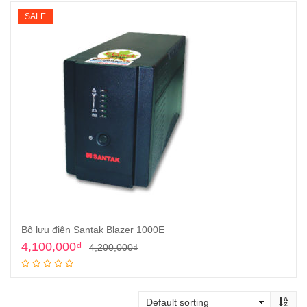
SALE
Bộ lưu điện Santak Blazer 1000E
Original
Current
4,100,000
₫
4,200,000
₫
price
price
Add to cart
was:
is:
4,200,000₫.
4,100,000₫.