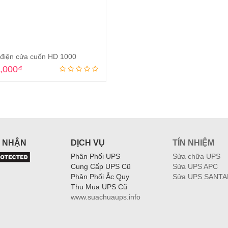
 điện cửa cuốn HD 1000
,000
₫
Add to cart
 NHẬN
DỊCH VỤ
TÍN NHIỆM
Phân Phối UPS
Sửa chữa UPS
Cung Cấp UPS Cũ
Sửa UPS APC
Phân Phối Ắc Quy
Sửa UPS SANTA
Thu Mua UPS Cũ
www.suachuaups.info