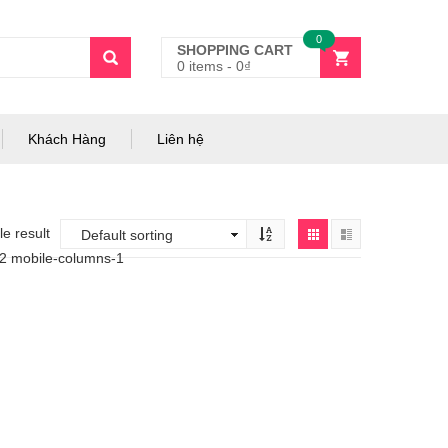
0
SHOPPING CART
0 items
-
0
₫
Khách Hàng
Liên hệ
e result
-2 mobile-columns-1