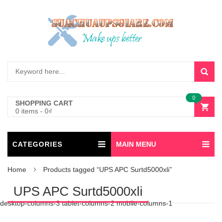
0
SHOPPING CART
0 items
-
0
₫
CATEGORIES
MAIN MENU
Home
Products tagged “UPS APC Surtd5000xli”
UPS APC Surtd5000xli
desktop-columns-3 tablet-columns-2 mobile-columns-1