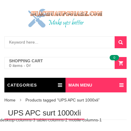
0
SHOPPING CART
0 items
-
0
₫
CATEGORIES
MAIN MENU
Home
Products tagged “UPS APC surt 1000xli”
UPS APC surt 1000xli
desktop-columns-3 tablet-columns-2 mobile-columns-1