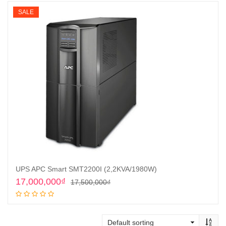
SALE
UPS APC Smart SMT2200I (2,2KVA/1980W)
Original
Current
17,000,000
₫
17,500,000
₫
price
price
Add to cart
was:
is:
17,500,000₫.
17,000,000₫.