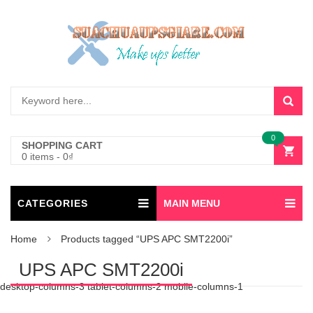
0
SHOPPING CART
0 items
-
0
₫
CATEGORIES
MAIN MENU
Home
Products tagged “UPS APC SMT2200i”
UPS APC SMT2200i
desktop-columns-3 tablet-columns-2 mobile-columns-1