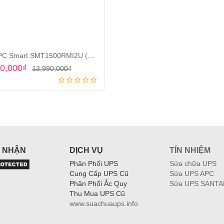
UPS APC Smart SMT1500RMI2U (1500VA/1000W)
Original
Current
0,000
₫
13,990,000
₫
price
price
Add to cart
was:
is:
13,990,000₫.
13,870,000₫.
 NHẬN
DỊCH VỤ
TÍN NHIỆM
Phân Phối UPS
Sửa chữa UPS
Cung Cấp UPS Cũ
Sửa UPS APC
Phân Phối Ắc Quy
Sửa UPS SANTA
Thu Mua UPS Cũ
www.suachuaups.info