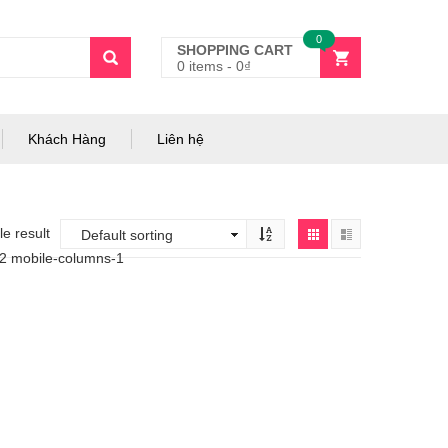
0
SHOPPING CART
0 items
-
0
₫
Khách Hàng
Liên hệ
e result
-2 mobile-columns-1