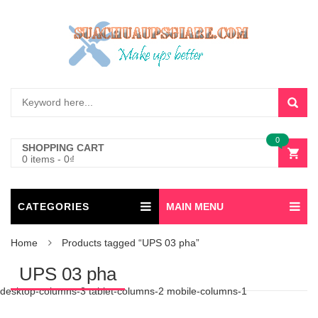
0
SHOPPING CART
0 items
-
0
₫
CATEGORIES
MAIN MENU
Home
Products tagged “UPS 03 pha”
UPS 03 pha
desktop-columns-3 tablet-columns-2 mobile-columns-1