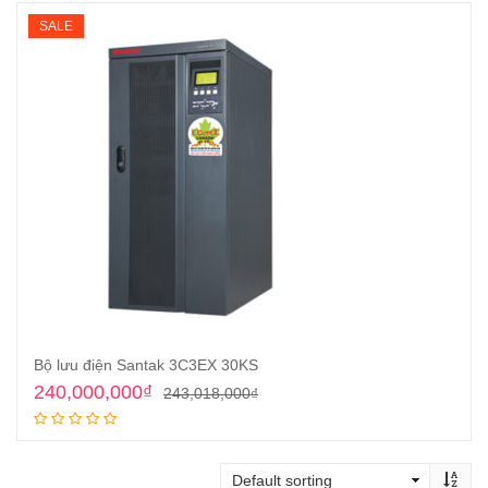
SALE
Bộ lưu điện Santak 3C3EX 30KS
Original
Current
240,000,000
₫
243,018,000
₫
price
price
Add to cart
was:
is:
243,018,000₫.
240,000,000₫.