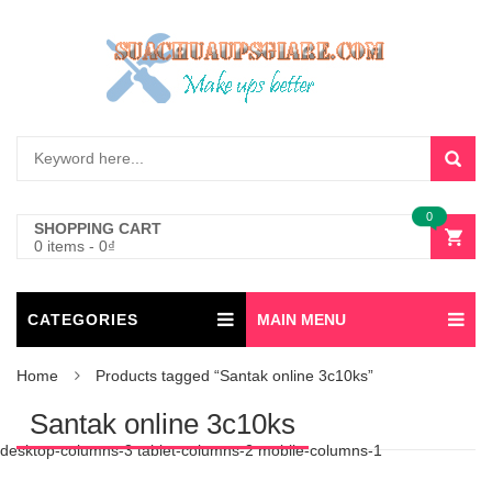
0
SHOPPING CART
0 items
-
0
₫
CATEGORIES
MAIN MENU
Home
Products tagged “Santak online 3c10ks”
Santak online 3c10ks
desktop-columns-3 tablet-columns-2 mobile-columns-1