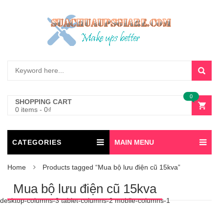
0
SHOPPING CART
0 items
-
0
₫
CATEGORIES
MAIN MENU
Home
Products tagged “Mua bộ lưu điện cũ 15kva”
Mua bộ lưu điện cũ 15kva
desktop-columns-3 tablet-columns-2 mobile-columns-1