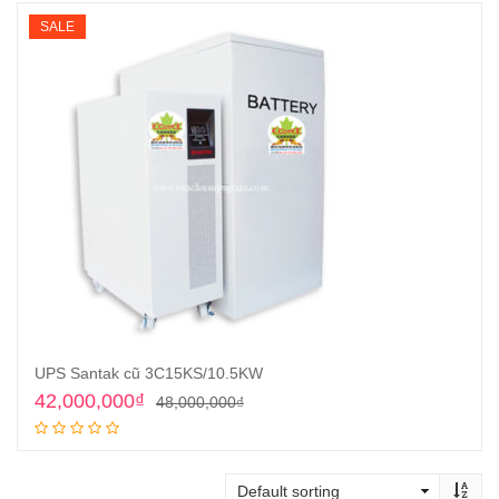
SALE
UPS Santak cũ 3C15KS/10.5KW
Original
Current
42,000,000
₫
48,000,000
₫
price
price
Add to cart
was:
is:
48,000,000₫.
42,000,000₫.