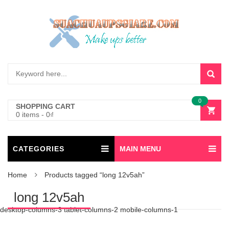
0
SHOPPING CART
0 items
-
0
₫
CATEGORIES
MAIN MENU
Home
Products tagged “long 12v5ah”
long 12v5ah
desktop-columns-3 tablet-columns-2 mobile-columns-1