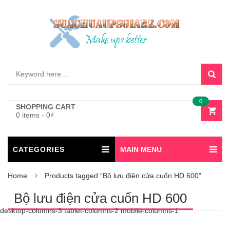
0
SHOPPING CART
0 items
-
0
₫
CATEGORIES
MAIN MENU
Home
Products tagged “Bộ lưu điện cửa cuốn HD 600”
Bộ lưu điện cửa cuốn HD 600
desktop-columns-3 tablet-columns-2 mobile-columns-1