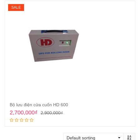
SALE
Bộ lưu điện cửa cuốn HD 600
Original
Current
2,700,000
₫
2,900,000
₫
price
price
Add to cart
was:
is:
2,900,000₫.
2,700,000₫.