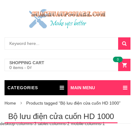
0
SHOPPING CART
0 items
-
0
₫
CATEGORIES
MAIN MENU
Home
Products tagged “Bộ lưu điện cửa cuốn HD 1000”
Bộ lưu điện cửa cuốn HD 1000
desktop-columns-3 tablet-columns-2 mobile-columns-1