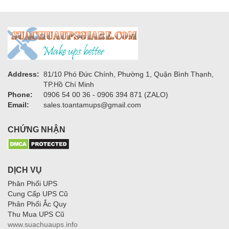
Address:
81/10 Phó Đức Chính, Phường 1, Quận Bình Thạnh,
TP.Hồ Chí Minh
Phone:
0906 54 00 36 - 0906 394 871 (ZALO)
Email:
sales.toantamups@gmail.com
CHỨNG NHẬN
DỊCH VỤ
Phân Phối UPS
Cung Cấp UPS Cũ
Phân Phối Ắc Quy
Thu Mua UPS Cũ
www.suachuaups.info