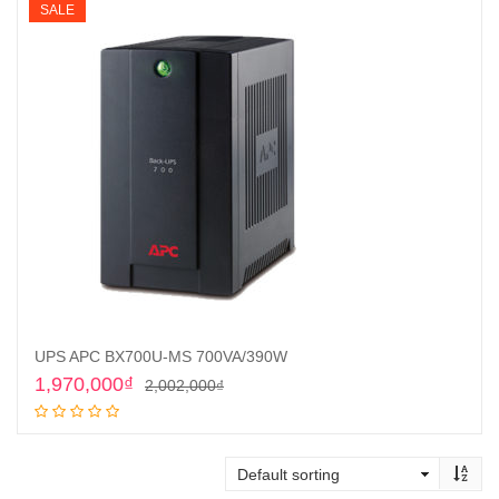
SALE
UPS APC BX700U-MS 700VA/390W
Original
Current
1,970,000
₫
2,002,000
₫
price
price
Add to cart
was:
is:
2,002,000₫.
1,970,000₫.