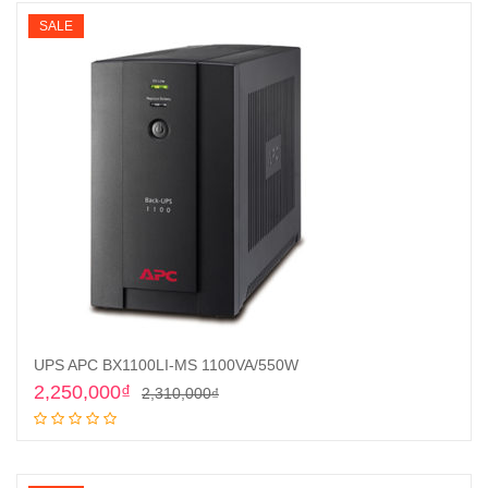
SALE
UPS APC BX1100LI-MS 1100VA/550W
Original
Current
2,250,000
₫
2,310,000
₫
price
price
Add to cart
was:
is:
2,310,000₫.
2,250,000₫.