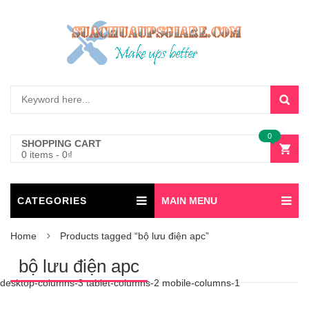
0
SHOPPING CART
0 items
-
0
₫
CATEGORIES
MAIN MENU
Home
Products tagged “bộ lưu điện apc”
bộ lưu điện apc
desktop-columns-3 tablet-columns-2 mobile-columns-1