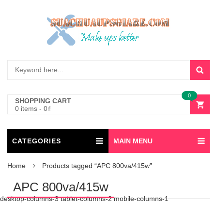
0
SHOPPING CART
0 items
-
0
₫
CATEGORIES
MAIN MENU
Home
Products tagged “APC 800va/415w”
APC 800va/415w
desktop-columns-3 tablet-columns-2 mobile-columns-1