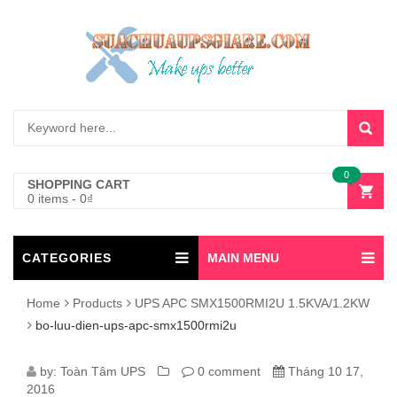
0
SHOPPING CART
0 items
-
0
₫
CATEGORIES
MAIN MENU
Home
Products
UPS APC SMX1500RMI2U 1.5KVA/1.2KW
bo-luu-dien-ups-apc-smx1500rmi2u
BO-
by:
Toàn Tâm UPS
0 comment
Tháng 10 17,
2016