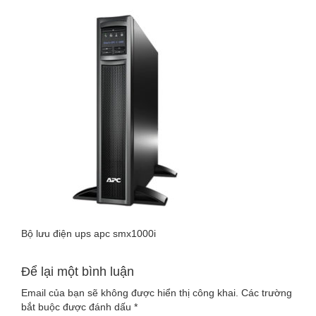
LUU-
DIEN-
UPS-
APC-
SMX1000I-
1000VA-
800W
Bộ lưu điện ups apc smx1000i
Để lại một bình luận
Email của bạn sẽ không được hiển thị công khai.
Các trường
bắt buộc được đánh dấu
*