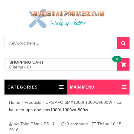
0
SHOPPING CART
0 items
-
0
₫
CATEGORIES
MAIN MENU
Home
Products
UPS APC SMX1000I 1000VA/800W
bo-
luu-dien-ups-apc-smx1000i-1000va-800w
BO-
by:
Toàn Tâm UPS
0 comment
Tháng 10 15,
2016