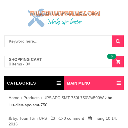
0
SHOPPING CART
0 items
-
0
₫
CATEGORIES
MAIN MENU
Home
Products
UPS APC SMT 750I 750VA/500W
bo-
luu-dien-apc-smt-750i
BO-
by:
Toàn Tâm UPS
0 comment
Tháng 10 14,
2016