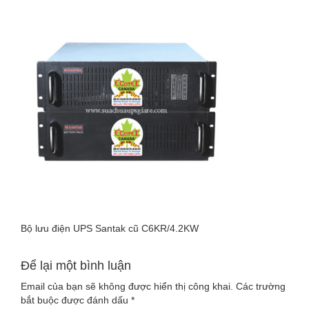
LUU-
DIEN-
UPS-
SANTAK-
CU-
C6KR-
4-
2KW
Bộ lưu điện UPS Santak cũ C6KR/4.2KW
Để lại một bình luận
Email của bạn sẽ không được hiển thị công khai.
Các trường
bắt buộc được đánh dấu
*