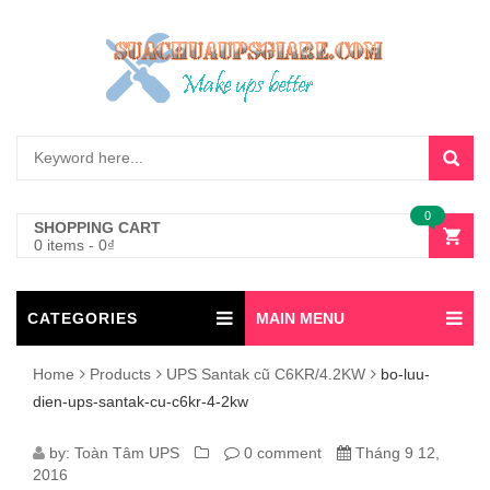
0
SHOPPING CART
0 items
-
0
₫
CATEGORIES
MAIN MENU
Home
Products
UPS Santak cũ C6KR/4.2KW
bo-luu-
dien-ups-santak-cu-c6kr-4-2kw
BO-
by:
Toàn Tâm UPS
0 comment
Tháng 9 12,
2016