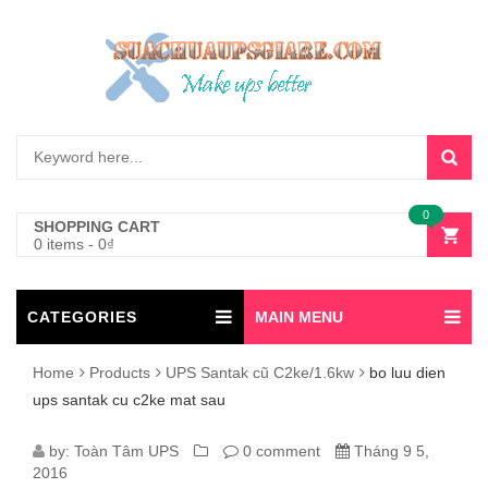
0
SHOPPING CART
0 items
-
0
₫
CATEGORIES
MAIN MENU
Home
Products
UPS Santak cũ C2ke/1.6kw
bo luu dien
ups santak cu c2ke mat sau
BO
by:
Toàn Tâm UPS
0 comment
Tháng 9 5,
2016