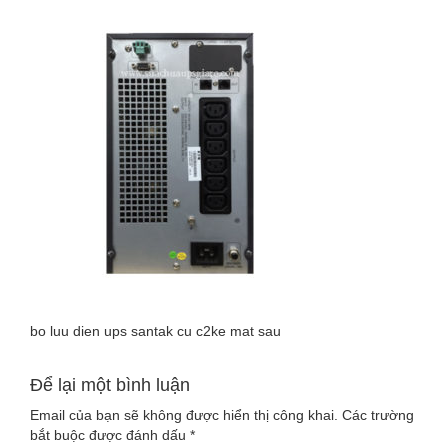
LUU
DIEN
UPS
SANTAK
CU
C2KE
MAT
SAU
bo luu dien ups santak cu c2ke mat sau
Để lại một bình luận
Email của bạn sẽ không được hiển thị công khai.
Các trường
bắt buộc được đánh dấu
*