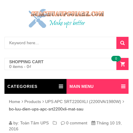
0
SHOPPING CART
0 items
-
0
₫
CATEGORIES
MAIN MENU
Home
Products
UPS APC SRT2200XLI (2200VA/1980W)
bo-luu-dien-ups-apc-srt2200xli-mat-sau
BO-
by:
Toàn Tâm UPS
0 comment
Tháng 10 19,
2016