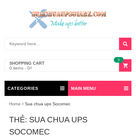
0
SHOPPING CART
0 items
-
0
₫
CATEGORIES
MAIN MENU
Home
Sua chua ups Socomec
THẺ:
SUA CHUA UPS
SOCOMEC