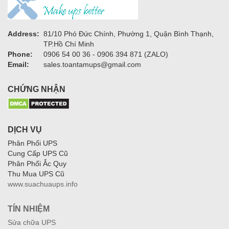
Address:
81/10 Phó Đức Chính, Phường 1, Quận Bình Thạnh,
TP.Hồ Chí Minh
Phone:
0906 54 00 36 - 0906 394 871 (ZALO)
Email:
sales.toantamups@gmail.com
CHỨNG NHẬN
DỊCH VỤ
Phân Phối UPS
Cung Cấp UPS Cũ
Phân Phối Ắc Quy
Thu Mua UPS Cũ
www.suachuaups.info
TÍN NHIỆM
Sửa chữa UPS